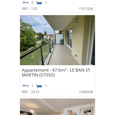
2
1
REF : 155
155150€
Appartement - 47.6m² - LE BAN ST
MARTIN (57050)
1
1
REF : 2315
169600€