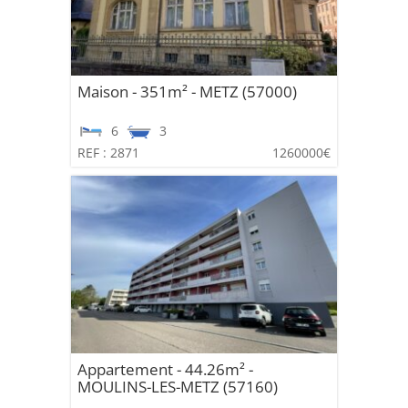
Maison - 351m² - METZ (57000)
6
3
REF : 2871
1260000€
Appartement - 44.26m² -
MOULINS-LES-METZ (57160)