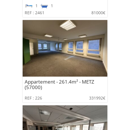
1
1
REF : 2461
81000€
Appartement - 261.4m² - METZ
(57000)
REF : 226
331992€