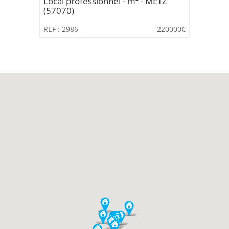
Local professionnel - m² - METZ
(57070)
REF : 2986
220000€