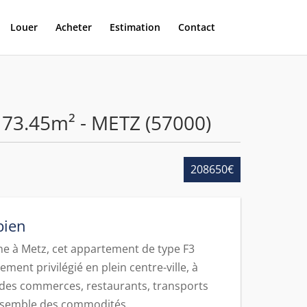
Louer
Acheter
Estimation
Contact
 73.45m² - METZ (57000)
208650€
bien
ine à Metz, cet appartement de type F3
ment privilégié en plein centre-ville, à
des commerces, restaurants, transports
nsemble des commodités.