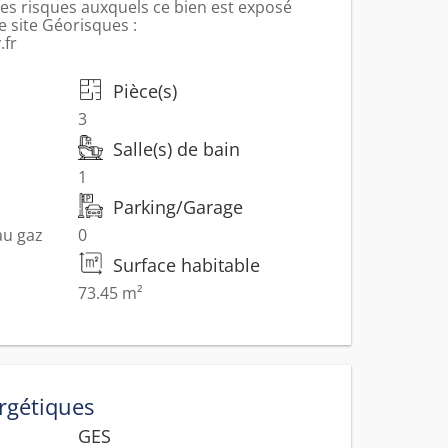
les risques auxquels ce bien est exposé
e site Géorisques :
.fr
Pièce(s)
3
Salle(s) de bain
1
Parking/Garage
au gaz
0
Surface habitable
73.45 m²
rgétiques
GES