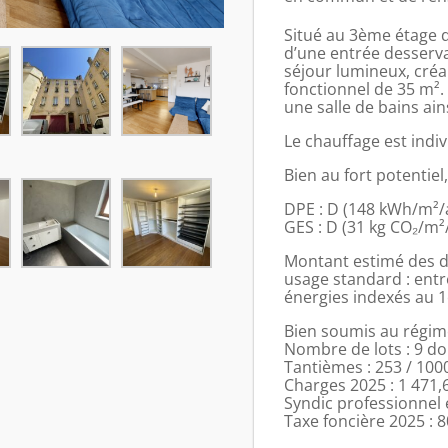
Situé au 3ème étage 
d’une entrée desserv
séjour lumineux, créa
fonctionnel de 35 m²
une salle de bains ai
Le chauffage est indiv
Bien au fort potentiel
DPE : D (148 kWh/m²/
GES : D (31 kg CO₂/m²
Montant estimé des d
usage standard : entr
énergies indexés au 
Bien soumis au régime
Nombre de lots : 9 do
Tantièmes : 253 / 100
Charges 2025 : 1 471,
Syndic professionnel 
Taxe foncière 2025 : 8