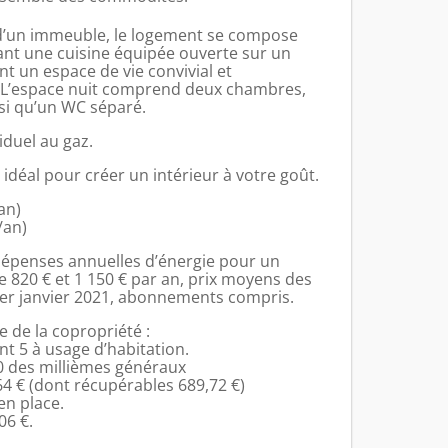
d’un immeuble, le logement se compose
ant une cuisine équipée ouverte sur un
nt un espace de vie convivial et
. L’espace nuit comprend deux chambres,
nsi qu’un WC séparé.
iduel au gaz.
, idéal pour créer un intérieur à votre goût.
an)
/an)
épenses annuelles d’énergie pour un
e 820 € et 1 150 € par an, prix moyens des
1er janvier 2021, abonnements compris.
 de la copropriété :
nt 5 à usage d’habitation.
0 des millièmes généraux
64 € (dont récupérables 689,72 €)
en place.
06 €.