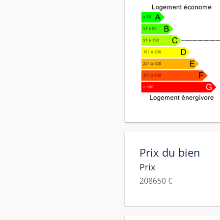
Prix du bien
Prix
208650 €