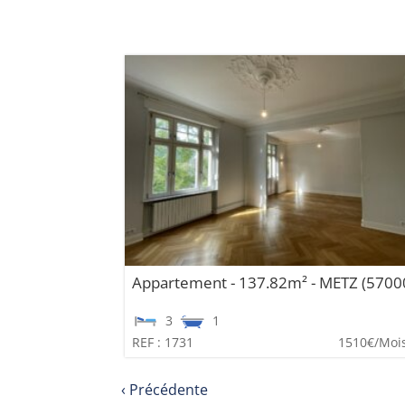
Appartement - 137.82m² - METZ (5700
3
1
REF : 1731
1510€
/Mois
‹ Précédente