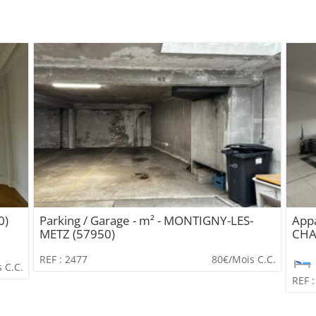
0)
Parking / Garage - m² - MONTIGNY-LES-
App
METZ (57950)
CHA
REF : 2477
80€
/Mois C.C.
 C.C.
REF :