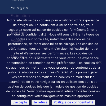
Faire gérer
Estimation
Notre site utilise des cookies pour améliorer votre expérience
de navigation. En continuant à utiliser notre site, vous
acceptez notre utilisation de cookies conformément à notre
Contact
politique de confidentialité. Nous utilisons différents types de
cookies sur notre site, notamment des cookies de
Accueil
performance, de fonctionnalité et de ciblage. Les cookies de
Contact
performance nous permettent d'évaluer l'efficacité de notre
site et d'améliorer ses performances. Les cookies de
Mentions légales
fonctionnalité nous permettent de vous offrir une expérience
personnalisée en fonction de vos préférences. Les cookies de
ciblage nous permettent de vous proposer du contenu et de la
publicité adaptés à vos centres d'intérêt. Vous pouvez gérer
vos préférences en matière de cookies en modifiant les
paramètres de votre navigateur ou en utilisant des outils de
gestion de cookies tels que le module de gestion de cookies
Création
Idée Ad
- 2019 |
Mentions Légales
|
de notre site. Vous pouvez également refuser tous les cookies
Barèmes des honoraires
|
Politique de
en configurant votre navigateur de manière appropriée.
confidentialité
J'accepte
Je refuse
Politique de confidentialité